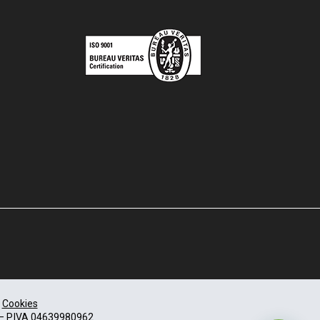
|
Cookies
. – P.IVA 04639980962