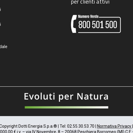
per clienti attivi
i
i
dale
opyright Dotti Energia S.p.a.® | Tel: 02.55.30.53.70 |
Normativa Privacy
.000,00 € i.v. – via IV Novembre, 8 – 20068 Peschiera Borromeo (MI) C.F