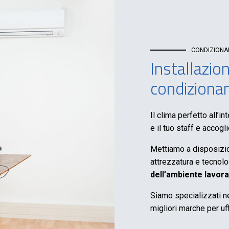
CONDIZION
Installazio
condiziona
Il clima perfetto all’i
e il tuo staff e accogli
Mettiamo a disposizio
attrezzatura e tecnolog
dell’ambiente lavora
Siamo specializzati ne
migliori marche per uff