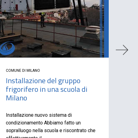
COMUNE DI MILANO
COMUN
Installazione del gruppo
Rip
frigorifero in una scuola di
ant
Milano
Inter
antin
Installazione nuovo sistema di
perdi
condizionamento Abbiamo fatto un
sopralluogo nella scuola e riscontrato che