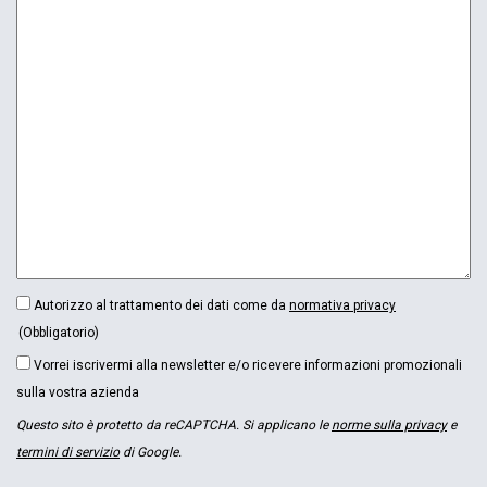
CONSENSO
Autorizzo al trattamento dei dati come da
normativa privacy
(OBBLIGATORIO)
(Obbligatorio)
NEWSLETTER
Vorrei iscrivermi alla newsletter e/o ricevere informazioni promozionali
sulla vostra azienda
Questo sito è protetto da reCAPTCHA. Si applicano le
norme sulla privacy
e
termini di servizio
di Google.