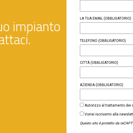
LA TUA EMAIL
(OBBLIGATORIO)
 tuo impianto
ttaci.
TELEFONO
(OBBLIGATORIO)
CITTÀ
(OBBLIGATORIO)
AZIENDA
(OBBLIGATORIO)
CONSENSO
Autorizzo al trattamento dei
(OBBLIGATORIO)
NEWSLETTER
Vorrei iscrivermi alla newsle
Questo sito è protetto da reCAPT