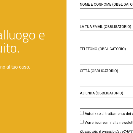
NOME E COGNOME
(OBBLIGATO
LA TUA EMAIL
(OBBLIGATORIO)
alluogo e
ito.
TELEFONO
(OBBLIGATORIO)
nno al tuo caso.
CITTÀ
(OBBLIGATORIO)
AZIENDA
(OBBLIGATORIO)
CONSENSO
Autorizzo al trattamento dei
(OBBLIGATORIO)
NEWSLETTER
Vorrei iscrivermi alla newsle
Questo sito è protetto da reCAPT