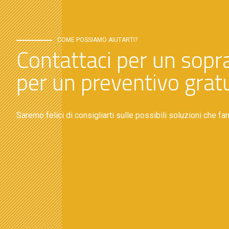
COME POSSIAMO AIUTARTI?
Contattaci per un sopr
per un preventivo gratu
Saremo felici di consigliarti sulle possibili soluzioni che fa