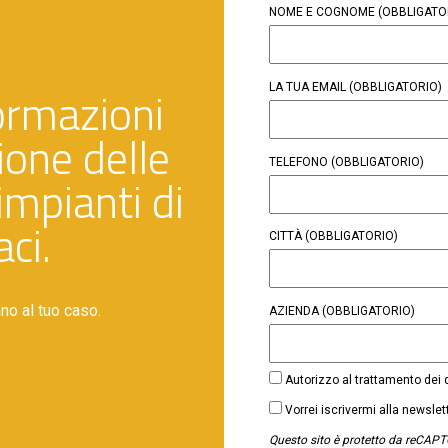
NOME E COGNOME
(OBBLIGATO
LA TUA EMAIL
(OBBLIGATORIO)
ormazioni
zione delle
TELEFONO
(OBBLIGATORIO)
impianti di
ci.
CITTÀ
(OBBLIGATORIO)
nno al tuo caso.
AZIENDA
(OBBLIGATORIO)
CONSENSO
Autorizzo al trattamento dei
(OBBLIGATORIO)
NEWSLETTER
Vorrei iscrivermi alla newsle
Questo sito è protetto da reCAPT